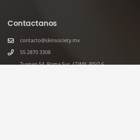
Contactanos
contacto@skinsociety.mx
55 2870 3308
Tuxpan 54. Roma Sur, CDMX. PISO 6,
Consultorios 602 – 604