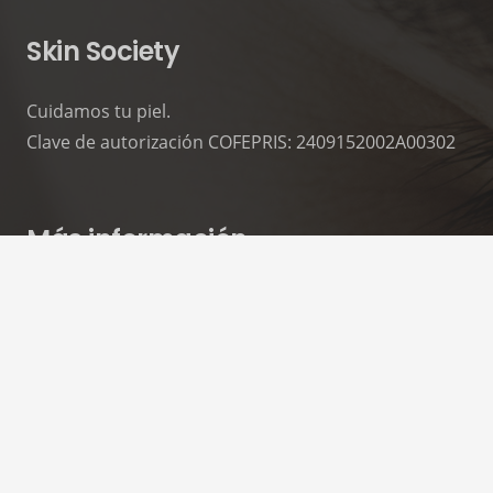
Skin Society
Cuidamos tu piel.
Clave de autorización COFEPRIS: 2409152002A00302
Más información
Aviso de privacidad
Contactanos
contacto@skinsociety.mx
55 2870 3308