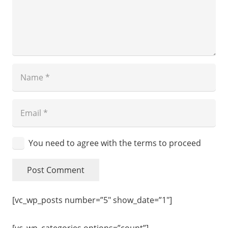
You need to agree with the terms to proceed
Post Comment
[vc_wp_posts number=”5″ show_date=”1″]
[vc_wp_categories options=”count”]