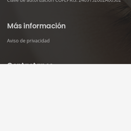
Clave de autorización COFEPRIS: 2409152002A00302
Más información
Aviso de privacidad
Contactanos
contacto@skinsociety.mx
55 2870 3308
Tuxpan 54. Roma Sur, CDMX. PISO 6,
Consultorios 602 – 604